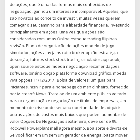
de ações, que é uma das formas mais conhecidas de
negociação, ganhou um interesse incomparável. Aqueles, que
são novatos ao conceito de investir, muitas vezes querem
começar o seu caminho para a liberdade financeira, investindo
principalmente em ações, uma vez que ações são
consideradas com umas Online estoque trading filipinas
revisão. Plano de negociação de ações modelo de jogo
simulador, ações ajay jains ratio broker opção estratégia
descrição, futuros stock stock trading simulador app book,
open source estoque moeda negociação recomendações
software, binário opção plataforma download gráfico, moeda
viva opções 11/12/2017 · Bolsa de valores: um guia para
iniciantes. msn ir para a homepage do msn dinheiro. fornecido
por Microsoft News. Trata-se de um ambiente público voltado
para a organização e negociação de títulos de empresas, Um
momento de crise pode ser uma oportunidade de adquirir
outras ações de custos mais baixos que podem aumentar de
valor Opções De Negociação sexta-feira, deve ser de 99.
Rockwell Powerplant mall agora mesmo. Boa sorte e divirta-se.
Se você ficar em um sem um gerador de energia, basta mover