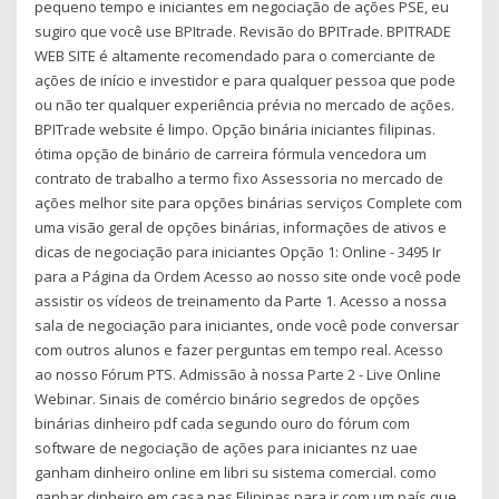
pequeno tempo e iniciantes em negociação de ações PSE, eu
sugiro que você use BPItrade. Revisão do BPITrade. BPITRADE
WEB SITE é altamente recomendado para o comerciante de
ações de início e investidor e para qualquer pessoa que pode
ou não ter qualquer experiência prévia no mercado de ações.
BPITrade website é limpo. Opção binária iniciantes filipinas.
ótima opção de binário de carreira fórmula vencedora um
contrato de trabalho a termo fixo Assessoria no mercado de
ações melhor site para opções binárias serviços Complete com
uma visão geral de opções binárias, informações de ativos e
dicas de negociação para iniciantes Opção 1: Online - 3495 Ir
para a Página da Ordem Acesso ao nosso site onde você pode
assistir os vídeos de treinamento da Parte 1. Acesso a nossa
sala de negociação para iniciantes, onde você pode conversar
com outros alunos e fazer perguntas em tempo real. Acesso
ao nosso Fórum PTS. Admissão à nossa Parte 2 - Live Online
Webinar. Sinais de comércio binário segredos de opções
binárias dinheiro pdf cada segundo ouro do fórum com
software de negociação de ações para iniciantes nz uae
ganham dinheiro online em libri su sistema comercial. como
ganhar dinheiro em casa nas Filipinas para ir com um país que