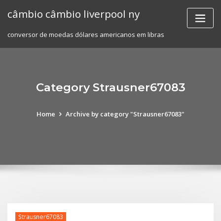
Skip
câmbio câmbio liverpool ny
to
content
conversor de moedas dólares americanos em libras
Category Strausner67083
Home
Archive by category "Strausner67083"
Strausner67083