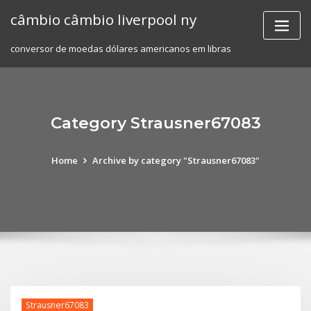
Skip
câmbio câmbio liverpool ny
to
content
conversor de moedas dólares americanos em libras
Category Strausner67083
Home
Archive by category "Strausner67083"
Strausner67083