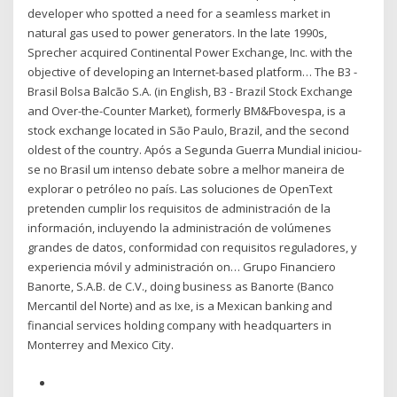
developer who spotted a need for a seamless market in
natural gas used to power generators. In the late 1990s,
Sprecher acquired Continental Power Exchange, Inc. with the
objective of developing an Internet-based platform… The B3 -
Brasil Bolsa Balcão S.A. (in English, B3 - Brazil Stock Exchange
and Over-the-Counter Market), formerly BM&Fbovespa, is a
stock exchange located in São Paulo, Brazil, and the second
oldest of the country. Após a Segunda Guerra Mundial iniciou-
se no Brasil um intenso debate sobre a melhor maneira de
explorar o petróleo no país. Las soluciones de OpenText
pretenden cumplir los requisitos de administración de la
información, incluyendo la administración de volúmenes
grandes de datos, conformidad con requisitos reguladores, y
experiencia móvil y administración on… Grupo Financiero
Banorte, S.A.B. de C.V., doing business as Banorte (Banco
Mercantil del Norte) and as Ixe, is a Mexican banking and
financial services holding company with headquarters in
Monterrey and Mexico City.