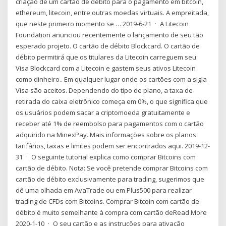
criação de um cartão de débito para o pagamento em bitcoin,
ethereum, litecoin, entre outras moedas virtuais. A empreitada,
que neste primeiro momento se … 2019-6-21 · A Litecoin
Foundation anunciou recentemente o lançamento de seu tão
esperado projeto. O cartão de débito Blockcard. O cartão de
débito permitirá que os titulares da Litecoin carreguem seu
Visa Blockcard com a Litecoin e gastem seus ativos Litecoin
como dinheiro.. Em qualquer lugar onde os cartões com a sigla
Visa são aceitos. Dependendo do tipo de plano, a taxa de
retirada do caixa eletrônico começa em 0%, o que significa que
os usuários podem sacar a criptomoeda gratuitamente e
receber até 1% de reembolso para pagamentos com o cartão
adquirido na MinexPay. Mais informações sobre os planos
tarifários, taxas e limites podem ser encontrados aqui. 2019-12-
31 · O seguinte tutorial explica como comprar Bitcoins com
cartão de débito. Nota: Se você pretende comprar Bitcoins com
cartão de débito exclusivamente para trading, sugerimos que
dê uma olhada em AvaTrade ou em Plus500 para realizar
trading de CFDs com Bitcoins. Comprar Bitcoin com cartão de
débito é muito semelhante à compra com cartão deRead More
2020-1-10 · O seu cartão e as instruções para ativação