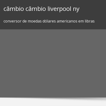
Skip
câmbio câmbio liverpool ny
to
content
conversor de moedas dólares americanos em libras