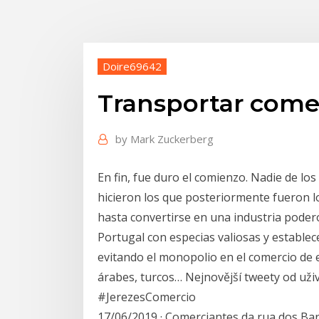
Doire69642
Transportar come
by
Mark Zuckerberg
En fin, fue duro el comienzo. Nadie de lo
hicieron los que posteriormente fueron l
hasta convertirse en una industria podero
Portugal con especias valiosas y estable
evitando el monopolio en el comercio de
árabes, turcos… Nejnovější tweety od uži
#JerezesComercio
17/06/2019 · Comerciantes da rua dos Ba