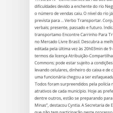
dificuldades devido a enchente do rio Ne
o número de vendas caiu. O nível do rio j
prevista para … Verbo Transportar. Con
verbais; presente, passado e futuro. Indic
transportamo Encontre Carrinho Para Tra
no Mercado Livre Brasil. Descubra a melh
editada pela última vez às 20h03min de 9 
termos da licença Atribuição-Compartilha
Commons; pode estar sujeito a condições
levando celulares, dinheiro do caixa e de
uma funcionária chegou a ser esfaqueada.
Todos foram surpreendidos pela polícia 
atrativos de cada município. Hoje as prefe
dentre outros, estão se preparando para
Minas”, destacou Cyntia. A Secretaria de
que não tem participação neste processo