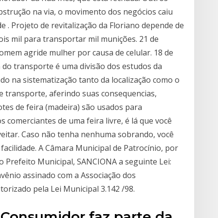
bstrução na via, o movimento dos negócios caiu
 . Projeto de revitalização da Floriano depende de
ois mil para transportar mil munições. 21 de
Homem agride mulher por causa de celular. 18 de
 do transporte é uma divisão dos estudos da
ado na sistematização tanto da localização como o
e transporte, aferindo suas consequencias,
otes de feira (madeira) são usados para
 comerciantes de uma feira livre, é lá que você
veitar. Caso não tenha nenhuma sobrando, você
facilidade. A Câmara Municipal de Patrocínio, por
o Prefeito Municipal, SANCIONA a seguinte Lei:
onvênio assinado com a Associação dos
orizado pela Lei Municipal 3.142 /98.
Consumidor faz parte da