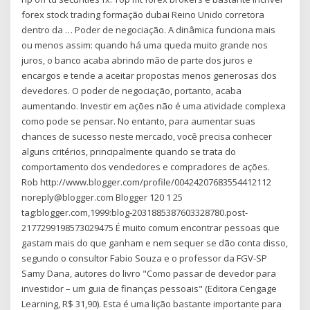
forex stock trading formação dubai Reino Unido corretora
dentro da … Poder de negociação. A dinâmica funciona mais
ou menos assim: quando há uma queda muito grande nos
juros, o banco acaba abrindo mão de parte dos juros e
encargos e tende a aceitar propostas menos generosas dos
devedores. O poder de negociação, portanto, acaba
aumentando. Investir em ações não é uma atividade complexa
como pode se pensar. No entanto, para aumentar suas
chances de sucesso neste mercado, você precisa conhecer
alguns critérios, principalmente quando se trata do
comportamento dos vendedores e compradores de ações.
Rob http://www.blogger.com/profile/00424207683554412112
noreply@blogger.com Blogger 120 1 25
tag:blogger.com,1999:blog-2031885387603328780.post-
2177299198573029475 É muito comum encontrar pessoas que
gastam mais do que ganham e nem sequer se dão conta disso,
segundo o consultor Fabio Souza e o professor da FGV-SP
Samy Dana, autores do livro "Como passar de devedor para
investidor – um guia de finanças pessoais" (Editora Cengage
Learning, R$ 31,90). Esta é uma lição bastante importante para