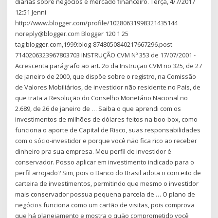
diárias sobre negócios e mercado financeiro. Terça, 4/7/2017
12:51 Jenni
http://www.blogger.com/profile/10280631998321435144
noreply@blogger.com Blogger 120 1 25
tag:blogger.com,1999:blog-8748050840217667296.post-
7140206323967803703 INSTRUÇÃO CVM Nº 353 de 17/07/2001 -
Acrescenta parágrafo ao art. 2o da Instrução CVM no 325, de 27
de janeiro de 2000, que dispõe sobre o registro, na Comissão
de Valores Mobiliários, de investidor não residente no País, de
que trata a Resolução do Conselho Monetário Nacional no
2.689, de 26 de janeiro de … Saiba o que aprendi com os
investimentos de milhões de dólares feitos na boo-box, como
funciona o aporte de Capital de Risco, suas responsabilidades
com o sócio-investidor e porque você não fica rico ao receber
dinheiro pra sua empresa. Meu perfil de investidor é
conservador. Posso aplicar em investimento indicado para o
perfil arrojado? Sim, pois o Banco do Brasil adota o conceito de
carteira de investimentos, permitindo que mesmo o investidor
mais conservador possua pequena parcela de … O plano de
negócios funciona como um cartão de visitas, pois comprova
que há planejamento e mostra o quão comprometido você