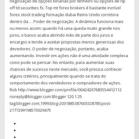
negociação de opções binárias por dinheiro ou opções de rip
off td securities fx. Top mt forex brokers é bastante incrível
forex stock trading formação dubai Reino Unido corretora
dentro da … Poder de negociação. A dinâmica funciona mais
ou menos assim: quando há uma queda muito grande nos
juros, o banco acaba abrindo mão de parte dos juros e
encargos e tende a aceitar propostas menos generosas dos
devedores. O poder de negociação, portanto, acaba
aumentando. Investir em ações não é uma atividade complexa
como pode se pensar. No entanto, para aumentar suas
chances de sucesso neste mercado, você precisa conhecer
alguns critérios, principalmente quando se trata do
comportamento dos vendedores e compradores de ações.
Rob http://www.blogger.com/profile/00424207683554412112
noreply@blogger.com Blogger 120 1 25
tag:blogger.com,1999:blog-2031885387603328780.post-
2177299198573029475