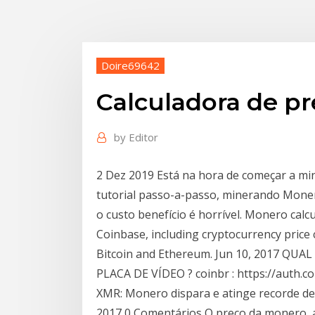
Doire69642
Calculadora de p
by
Editor
2 Dez 2019 Está na hora de começar a mi
tutorial passo-a-passo, minerando Moner
o custo benefício é horrível. Monero calc
Coinbase, including cryptocurrency price c
Bitcoin and Ethereum. Jun 10, 2017 Q
PLACA DE VÍDEO ? coinbr : https://auth.
XMR: Monero dispara e atinge recorde de
2017 0 Comentários O preço da monero, 