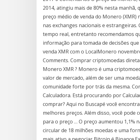
2014, atingiu mais de 80% nesta manhã, q
preço médio de venda do Monero (XMR) n
nas exchanges nacionais e estrangeiras.
tempo real, entretanto recomendamos qu
informação para tomada de decisões que
venda XMR com o LocalMonero novembro 27
Comments. Comprar criptomoedas direta
Monero XMR ? Monero é uma criptomoeda
valor de mercado, além de ser uma moed
comunidade forte por trás da mesma. Con
Calculadora. Está procurando por Calcula
comprar? Aqui no Buscapé você encontra
melhores preços. Além disso, você pode c
para o preço … O preço aumentou 1,1% n
circular de 18 milhões moedas e uma fo
mais ativo a negociar Bitcoin é Binance.E