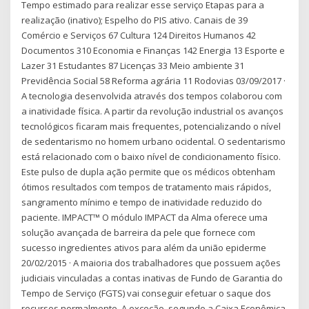
Tempo estimado para realizar esse serviço Etapas para a
realização (inativo); Espelho do PIS ativo. Canais de 39
Comércio e Serviços 67 Cultura 124 Direitos Humanos 42
Documentos 310 Economia e Finanças 142 Energia 13 Esporte e
Lazer 31 Estudantes 87 Licenças 33 Meio ambiente 31
Previdência Social 58 Reforma agrária 11 Rodovias 03/09/2017 ·
A tecnologia desenvolvida através dos tempos colaborou com
a inatividade física. A partir da revolução industrial os avanços
tecnológicos ficaram mais frequentes, potencializando o nível
de sedentarismo no homem urbano ocidental. O sedentarismo
está relacionado com o baixo nível de condicionamento físico.
Este pulso de dupla ação permite que os médicos obtenham
ótimos resultados com tempos de tratamento mais rápidos,
sangramento mínimo e tempo de inatividade reduzido do
paciente. IMPACT™ O módulo IMPACT da Alma oferece uma
solução avançada de barreira da pele que fornece com
sucesso ingredientes ativos para além da união epiderme
20/02/2015 · A maioria dos trabalhadores que possuem ações
judiciais vinculadas a contas inativas de Fundo de Garantia do
Tempo de Serviço (FGTS) vai conseguir efetuar o saque dos
recursos normalmente. A exceção, segundo a Caixa Econômica