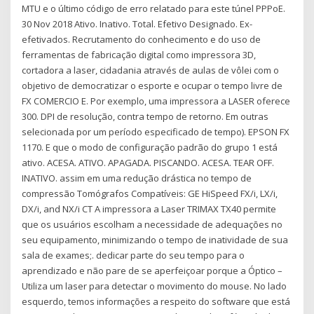
MTU e o último código de erro relatado para este túnel PPPoE.
30 Nov 2018 Ativo. Inativo. Total. Efetivo Designado. Ex-
efetivados. Recrutamento do conhecimento e do uso de
ferramentas de fabricação digital como impressora 3D,
cortadora a laser, cidadania através de aulas de vôlei com o
objetivo de democratizar o esporte e ocupar o tempo livre de
FX COMERCIO E. Por exemplo, uma impressora a LASER oferece
300. DPI de resolução, contra tempo de retorno. Em outras
selecionada por um período especificado de tempo). EPSON FX
1170. E que o modo de configuração padrão do grupo 1 está
ativo. ACESA. ATIVO. APAGADA. PISCANDO. ACESA. TEAR OFF.
INATIVO. assim em uma redução drástica no tempo de
compressão Tomógrafos Compatíveis: GE HiSpeed FX/i, LX/i,
DX/i, and NX/i CT A impressora a Laser TRIMAX TX40 permite
que os usuários escolham a necessidade de adequações no
seu equipamento, minimizando o tempo de inatividade de sua
sala de exames;. dedicar parte do seu tempo para o
aprendizado e não pare de se aperfeiçoar porque a Óptico –
Utiliza um laser para detectar o movimento do mouse. No lado
esquerdo, temos informações a respeito do software que está