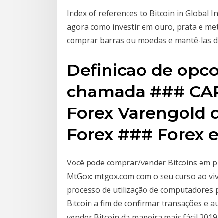
Index of references to Bitcoin in Global 
agora como investir em ouro, prata e met
comprar barras ou moedas e mantê-las d
Definicao de opco
chamada ### CAR
Forex Varengold d
Forex ### Forex e
Você pode comprar/vender Bitcoins em pl
MtGox: mtgox.com com o seu curso ao viv
processo de utilização de computadores p
Bitcoin a fim de confirmar transações e 
vender Bitcoin da maneira mais fácil 2019