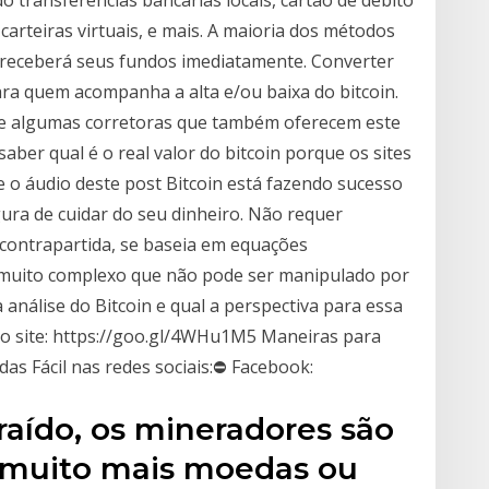
 transferências bancárias locais, cartão de débito
 carteiras virtuais, e mais. A maioria dos métodos
 receberá seus fundos imediatamente. Converter
ara quem acompanha a alta e/ou baixa do bitcoin.
 de algumas corretoras que também oferecem este
ber qual é o real valor do bitcoin porque os sites
 o áudio deste post Bitcoin está fazendo sucesso
ra de cuidar do seu dinheiro. Não requer
contrapartida, se baseia em equações
o muito complexo que não pode ser manipulado por
 análise do Bitcoin e qual a perspectiva para essa
so site: https://goo.gl/4WHu1M5 Maneiras para
das Fácil nas redes sociais:⛔ Facebook:
raído, os mineradores são
muito mais moedas ou